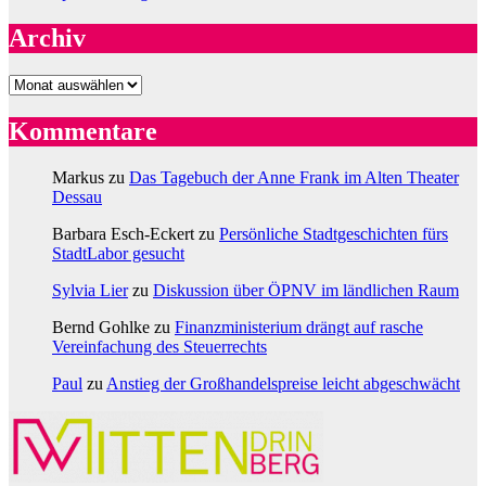
Archiv
Archiv
Kommentare
Markus
zu
Das Tagebuch der Anne Frank im Alten Theater
Dessau
Barbara Esch-Eckert
zu
Persönliche Stadtgeschichten fürs
StadtLabor gesucht
Sylvia Lier
zu
Diskussion über ÖPNV im ländlichen Raum
Bernd Gohlke
zu
Finanzministerium drängt auf rasche
Vereinfachung des Steuerrechts
Paul
zu
Anstieg der Großhandelspreise leicht abgeschwächt