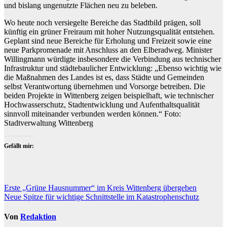
und bislang ungenutzte Flächen neu zu beleben.
Wo heute noch versiegelte Bereiche das Stadtbild prägen, soll
künftig ein grüner Freiraum mit hoher Nutzungsqualität entstehen.
Geplant sind neue Bereiche für Erholung und Freizeit sowie eine
neue Parkpromenade mit Anschluss an den Elberadweg. Minister
Willingmann würdigte insbesondere die Verbindung aus technischer
Infrastruktur und städtebaulicher Entwicklung: „Ebenso wichtig wie
die Maßnahmen des Landes ist es, dass Städte und Gemeinden
selbst Verantwortung übernehmen und Vorsorge betreiben. Die
beiden Projekte in Wittenberg zeigen beispielhaft, wie technischer
Hochwasserschutz, Stadtentwicklung und Aufenthaltsqualität
sinnvoll miteinander verbunden werden können.“ Foto:
Stadtverwaltung Wittenberg
Gefällt mir:
Beitragsnavigation
Erste „Grüne Hausnummer“ im Kreis Wittenberg übergeben
Neue Spitze für wichtige Schnittstelle im Katastrophenschutz
Von
Redaktion