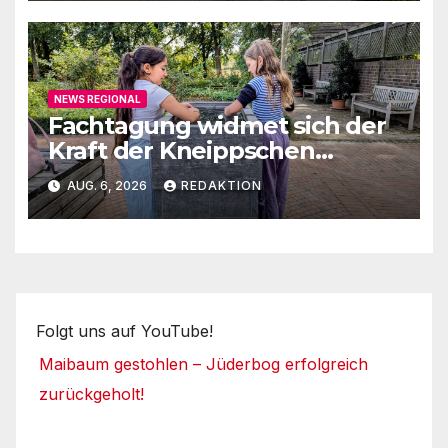
NEWS REGIONAL
Fachtagung widmet sich der
Kraft der Kneippschen
Elemente
AUG. 6, 2026
REDAKTION
Folgt uns auf YouTube!
Maibaum gestohlen – Jüderbog erfolgreich
zurückgeholt!