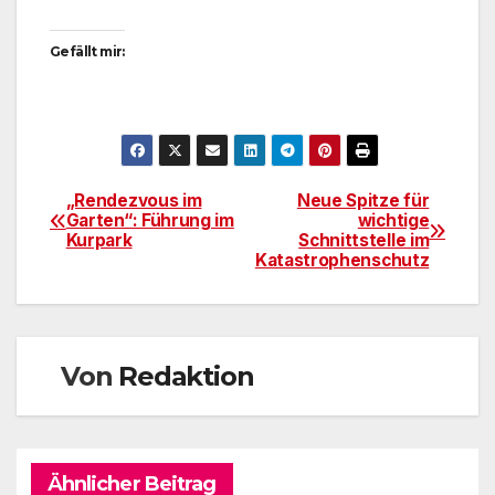
Gefällt mir:
„Rendezvous im
Neue Spitze für
Beitragsnavigation
Garten“: Führung im
wichtige
Kurpark
Schnittstelle im
Katastrophenschutz
Von
Redaktion
Ähnlicher Beitrag