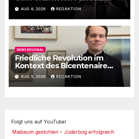
Ehrig
AUG. 6, 2026
REDAKTION
NEWS REGIONAL
Friedliche Revolution im
Kontext des Bicentenaire
1789-1989
AUG. 5, 2026
REDAKTION
Folgt uns auf YouTube!
Maibaum gestohlen – Jüderbog erfolgreich