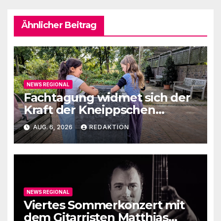
Ähnlicher Beitrag
NEWS REGIONAL
Fachtagung widmet sich der
Kraft der Kneippschen
Elemente
AUG. 6, 2026
REDAKTION
NEWS REGIONAL
Viertes Sommerkonzert mit
dem Gitarristen Matthias