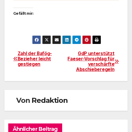
Gefällt mir:
Zahl der Bafög-
GdP unterstützt
Beitragsnavigation
Bezieher leicht
Faeser-Vorschlag für
gestiegen
verschärfte
Abschieberegeln
Von
Redaktion
Ähnlicher Beitrag