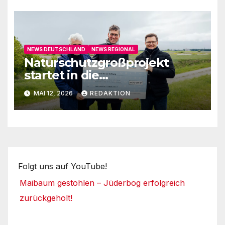
NEWS DEUTSCHLAND
NEWS REGIONAL
Naturschutzgroßprojekt
startet in die
Umsetzungsphase
MAI 12, 2026
REDAKTION
Folgt uns auf YouTube!
Maibaum gestohlen – Jüderbog erfolgreich
zurückgeholt!