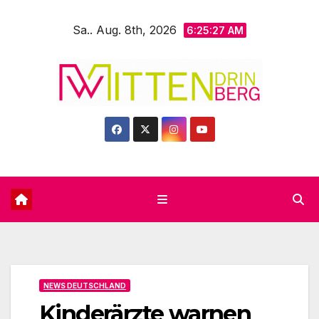
Zum
Sa.. Aug. 8th, 2026
Inhalt
6:25:29 AM
springen
NEWS DEUTSCHLAND
Kinderärzte warnen