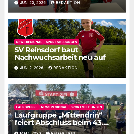
JUNI 20, 2026
REDAKTION
NEWS REGIONAL
SPORTMELDUNGEN
SV Reinsdorf baut
Nachwuchsarbeit neu auf
JUNI 2, 2026
REDAKTION
LAUFGRUPPE
NEWS REGIONAL
SPORTMELDUNGEN
Laufgruppe „Mittendrin“
feiert Abschluss beim 43.
Fläminglauf
MAI 1, 2026
REDAKTION