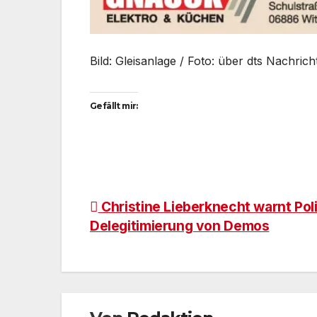
Bild: Gleisanlage / Foto: über dts Nachric
Gefällt mir:
Beitragsnavigation
Christine Lieberknecht warnt Poli
Delegitimierung von Demos