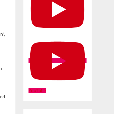
n“,
n
YouTube
und