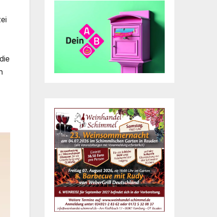
ei
die
n