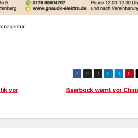
htenagentur
tik vor
Baerbock warnt vor Chin