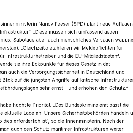
sinnenministerin Nancy Faeser (SPD) plant neue Auflagen
 Infrastruktur“. „Diese müssen sich umfassend gegen
ismus, Sabotage aber auch menschliches Versagen wappne
rstag). „Gleichzeitig etablieren wir Meldepflichten für
für Infrastrukturbetreiber und die EU-Mitgliedstaaten“,
erde sie ihre Eckpunkte für dieses Gesetz in das
man auch die Versorgungssicherheit in Deutschland und
 Blick auf die jüngsten Angriffe auf kritische Infrastrukture
 Gefährdungslagen sehr ernst – und erhöhen den Schutz.“
r habe höchste Priorität. „Das Bundeskriminalamt passt die
e aktuelle Lage an. Unsere Sicherheitsbehörden handeln 
ies erforderlich ist“, so die Innenministerin. Nach der
man auch den Schutz maritimer Infrastrukturen weiter