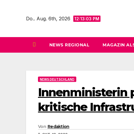
Zum
Inhalt
Do.. Aug. 6th, 2026
12:13:04 PM
springen
NEWS REGIONAL
MAGAZIN AL
NEWS DEUTSCHLAND
Innenministerin 
kritische Infrast
Von
Redaktion