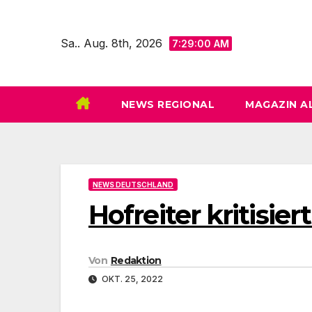
Zum
Inhalt
Sa.. Aug. 8th, 2026
7:29:01 AM
springen
NEWS REGIONAL
MAGAZIN A
NEWS DEUTSCHLAND
Hofreiter kritisi
Von
Redaktion
OKT. 25, 2022