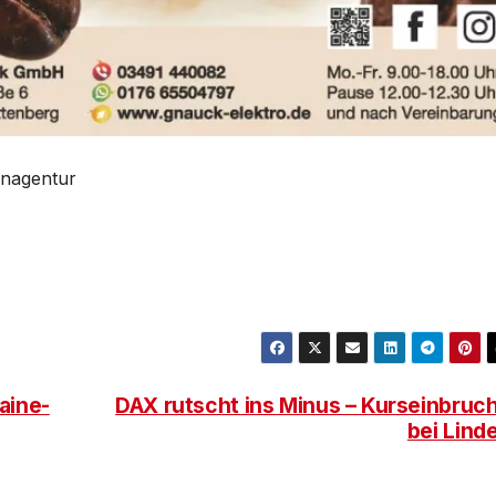
tenagentur
aine-
DAX rutscht ins Minus – Kurseinbruc
bei Lind