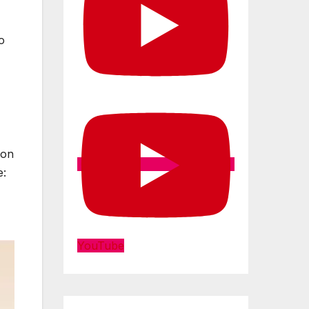
o
von
e:
YouTube