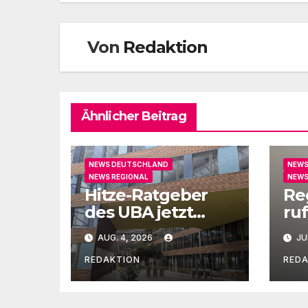
Von
Redaktion
Ähnlicher Beitrag
NEWS DEUTSCHLAND
NEWS
NEWS REGIONAL
NEWS
Hitze-Ratgeber
Re
des UBA jetzt
ruf
auch in Leichter
un
AUG. 4, 2026
JU
Sprache
Ge
REDAKTION
RED