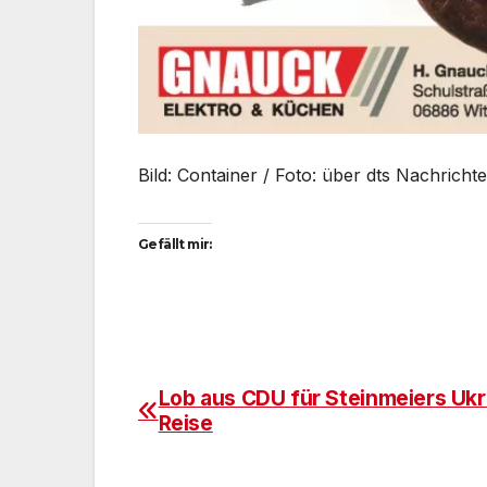
Bild: Container / Foto: über dts Nachrich
Gefällt mir:
Lob aus CDU für Steinmeiers Ukr
Beitragsnavigation
Reise