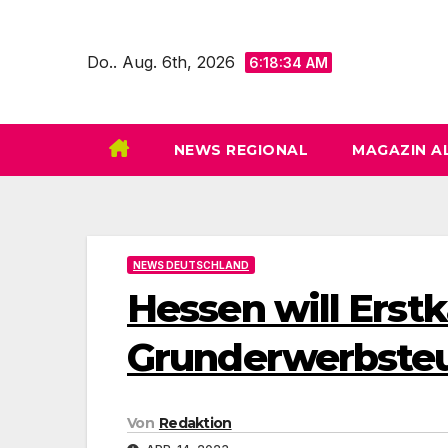
Zum
Inhalt
Do.. Aug. 6th, 2026
6:18:36 AM
springen
NEWS REGIONAL
MAGAZIN A
NEWS DEUTSCHLAND
Hessen will Erst
Grunderwerbsteu
Von
Redaktion