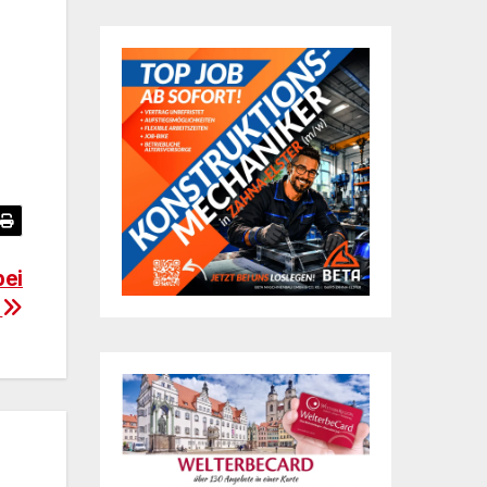
bei
n