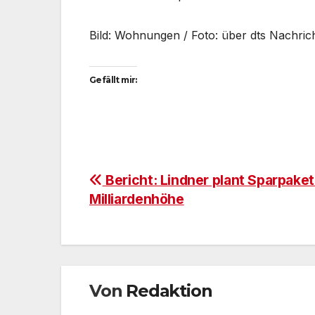
Bild: Wohnungen / Foto: über dts Nachric
Gefällt mir:
Beitragsnavigation
Bericht: Lindner plant Sparpaket
Milliardenhöhe
Von
Redaktion