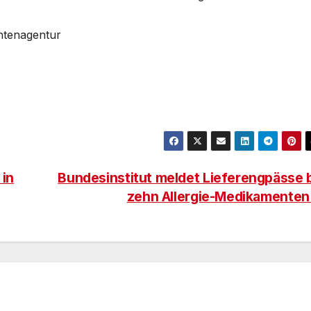
htenagentur
 in
Bundesinstitut meldet Lieferengpässe 
zehn Allergie-Medikamente