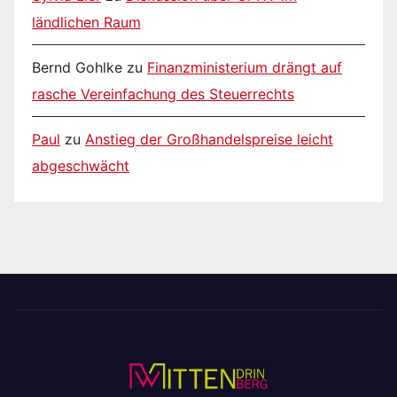
ländlichen Raum
Bernd Gohlke
zu
Finanzministerium drängt auf
rasche Vereinfachung des Steuerrechts
Paul
zu
Anstieg der Großhandelspreise leicht
abgeschwächt