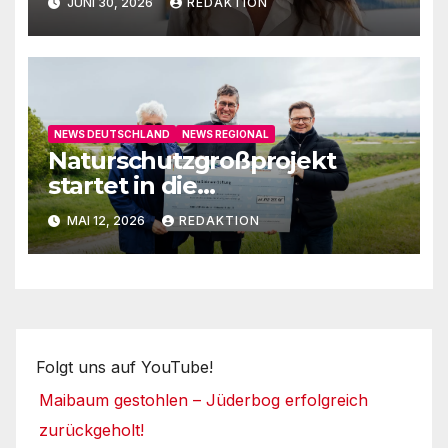
JUNI 30, 2026
REDAKTION
NEWS DEUTSCHLAND
NEWS REGIONAL
Naturschutzgroßprojekt
startet in die
Umsetzungsphase
MAI 12, 2026
REDAKTION
Folgt uns auf YouTube!
Maibaum gestohlen – Jüderbog erfolgreich
zurückgeholt!