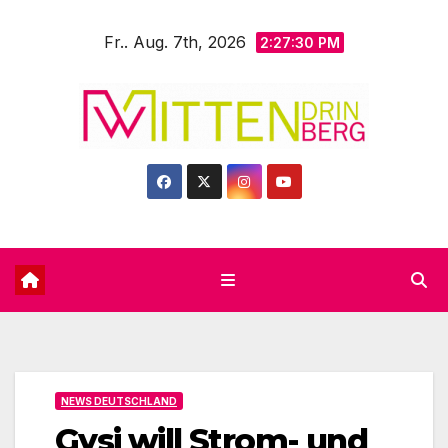
Zum
Fr.. Aug. 7th, 2026
Inhalt
2:27:31 PM
springen
NEWS DEUTSCHLAND
Gysi will Strom- und