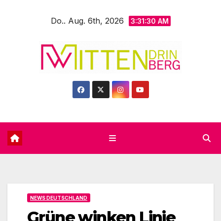
Zum
Do.. Aug. 6th, 2026
Inhalt
3:31:31 AM
springen
NEWS DEUTSCHLAND
Grüne winken Linie