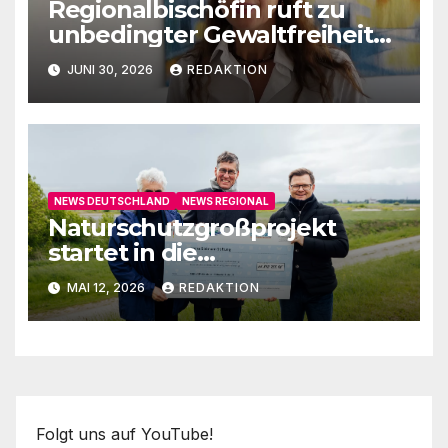
Regionalbischöfin ruft zu
unbedingter Gewaltfreiheit
auf
JUNI 30, 2026
REDAKTION
NEWS DEUTSCHLAND
NEWS REGIONAL
Naturschutzgroßprojekt
startet in die
Umsetzungsphase
MAI 12, 2026
REDAKTION
Folgt uns auf YouTube!