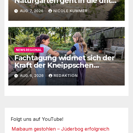
Naturgarten geht in die dritte
Runde
AUG. 7, 2026
NICOLE KUMMER
NEWS REGIONAL
Fachtagung widmet sich der
Kraft der Kneippschen
Elemente
AUG. 6, 2026
REDAKTION
Folgt uns auf YouTube!
Maibaum gestohlen – Jüderbog erfolgreich