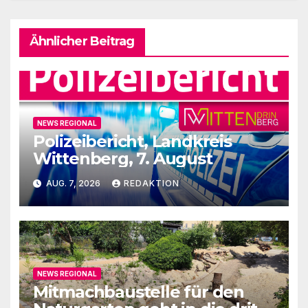
Ähnlicher Beitrag
NEWS REGIONAL
Polizeibericht, Landkreis
Wittenberg, 7. August
AUG. 7, 2026
REDAKTION
NEWS REGIONAL
Mitmachbaustelle für den