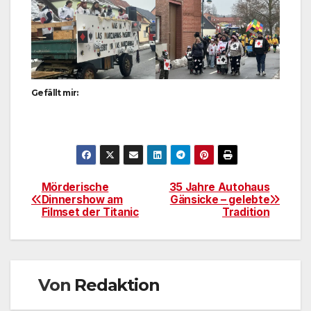
Gefällt mir:
Mörderische
35 Jahre Autohaus
Beitragsnavigation
Dinnershow am
Gänsicke – gelebte
Filmset der Titanic
Tradition
Von
Redaktion