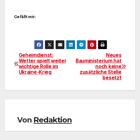
Gefällt mir:
Geheimdienst:
Neues
Beitragsnavigation
Wetter spielt weiter
Bauministerium hat
wichtige Rolle im
noch keine
Ukraine-Krieg
zusätzliche Stelle
besetzt
Von
Redaktion