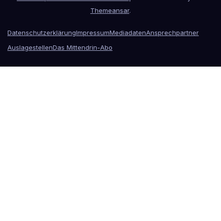
Themeansar
.
Datenschutzerklärung
Impressum
Mediadaten
Ansprechpartner
Auslagestellen
Das Mittendrin-Abo