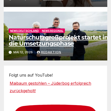
NEWS DEUTSCHLAND
NEWS REGIONAL
Naturschutzgroßprojekt startet in
die Umsetzungsphase
MAI 12, 2026
REDAKTION
Folgt uns auf YouTube!
Maibaum gestohlen – Jüderbog erfolgreich
zurückgeholt!