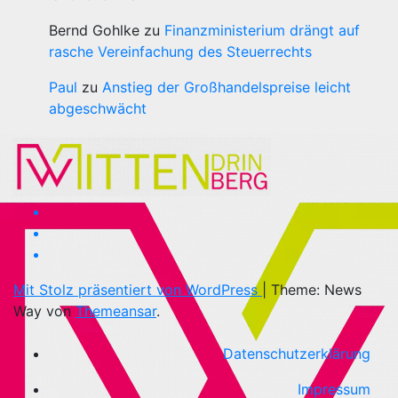
Bernd Gohlke
zu
Finanzministerium drängt auf
rasche Vereinfachung des Steuerrechts
Paul
zu
Anstieg der Großhandelspreise leicht
abgeschwächt
Mit Stolz präsentiert von WordPress
|
Theme: News
Way von
Themeansar
.
Datenschutzerklärung
Impressum