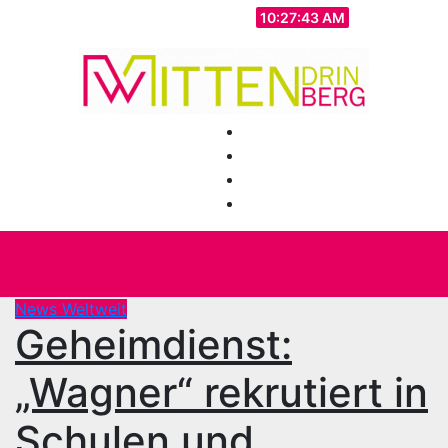
Zum
So.. Aug. 9th, 2026
10:27:45 AM
Inhalt
springen
News Weltweit
Geheimdienst:
„Wagner“ rekrutiert in
Schulen und