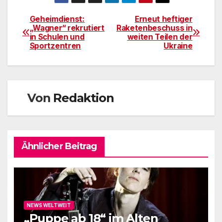
Geheimdienst:
Erneut heftiger
Beitragsnavigation
„Wagner“ rekrutiert
Raketenbeschuss in
in Schulen und
weiten Teilen der
Sportzentren
Ukraine
Von
Redaktion
Ähnlicher Beitrag
NEWS WELTWEIT
„Puppe ab 18“ im Alten