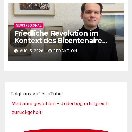
NEWS REGIONAL
Friedliche Revolution im
Kontext des Bicentenaire
1789-1989
AUG. 5, 2026
REDAKTION
Folgt uns auf YouTube!
Maibaum gestohlen – Jüderbog erfolgreich
zurückgeholt!