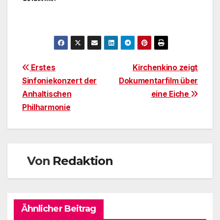
Beitragsnavigation
Erstes
Kirchenkino zeigt
Sinfoniekonzert der
Dokumentarfilm über
Anhaltischen
eine Eiche
Philharmonie
Von
Redaktion
Ähnlicher Beitrag