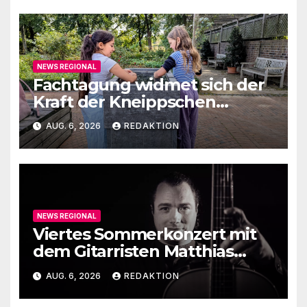
NEWS REGIONAL
Fachtagung widmet sich der
Kraft der Kneippschen
Elemente
AUG. 6, 2026
REDAKTION
NEWS REGIONAL
Viertes Sommerkonzert mit
dem Gitarristen Matthias
Ehrig
AUG. 6, 2026
REDAKTION