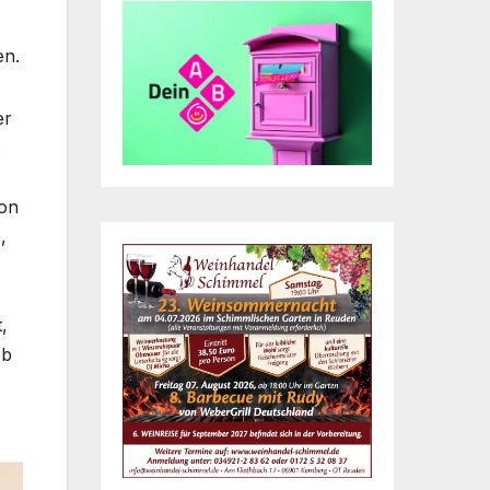
en.
er
s
von
,
,
eb