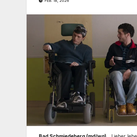
FEB. 18, 2026
Bad Schmiedeberg (md/wg).
„Lieber leb