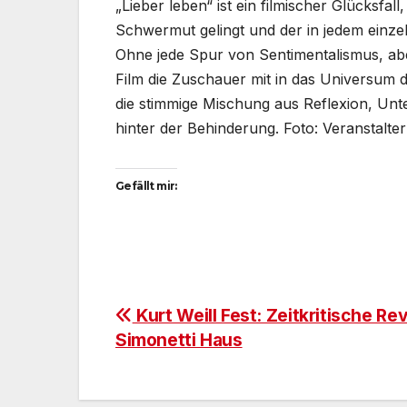
„Lieber leben“ ist ein filmischer Glücksfal
Schwermut gelingt und der in jedem einze
Ohne jede Spur von Sentimentalismus, ab
Film die Zuschauer mit in das Universum 
die stimmige Mischung aus Reflexion, Unte
hinter der Behinderung. Foto: Veranstalter
Gefällt mir:
Beitragsnavigation
Kurt Weill Fest: Zeitkritische Re
Simonetti Haus