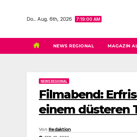
Zum
Inhalt
Do.. Aug. 6th, 2026
7:19:02 AM
springen
NEWS REGIONAL
MAGAZIN A
NEWS REGIONAL
Filmabend: Erfri
einem düsteren
Von
Redaktion