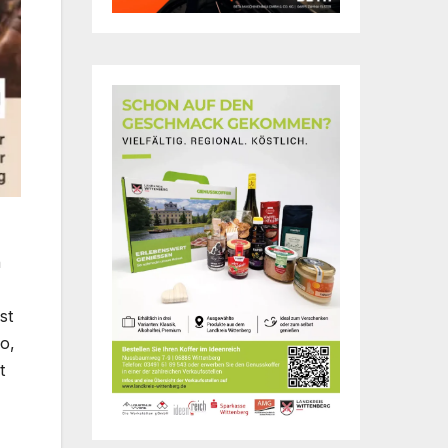
h
st
o,
t