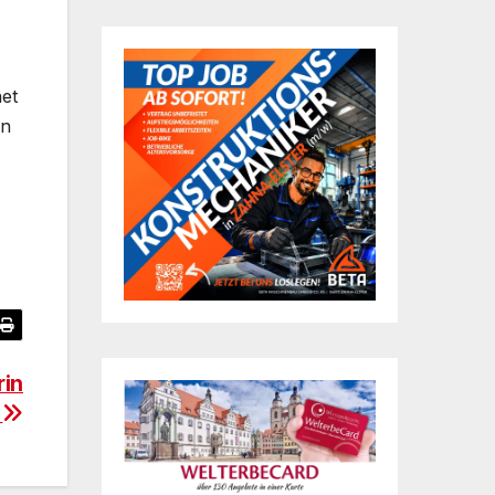
et
en
rin
r