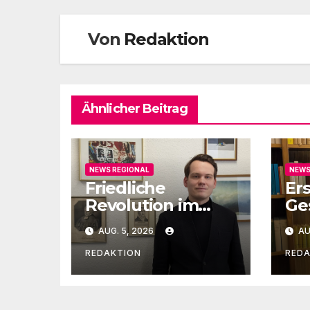
Von
Redaktion
Ähnlicher Beitrag
NEWS REGIONAL
NEWS
Friedliche
Er
Revolution im
Ge
Kontext des
Me
AUG. 5, 2026
AU
Bicentenaire 1789-
im
1989
REDAKTION
RED