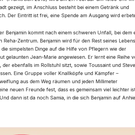
dt gezeigt, im Anschluss besteht bei einem Getränk und
 Der Eintritt ist frei, eine Spende am Ausgang wird erbet
tler Benjamin kommt nach einem schweren Unfall, bei dem 
ein Reha-Zentrum. Benjamin wird für den Rest seines Leben
ür die simpelsten Dinge auf die Hilfe von Pflegern wie der
gut gelaunten Jean-Marie angewiesen. Er lernt eine Reihe 
der ebenfalls im Rollstuhl sitzt, sowie Toussaint und Steve
lassen. Eine Gruppe voller Knallköpfe und Kämpfer –
zweiflung aus dem Weg räumen und jeden Millimeter
ine neuen Freunde fest, dass es gemeinsam viel leichter ist
 Und dann ist da noch Samia, in die sich Benjamin auf Anhi