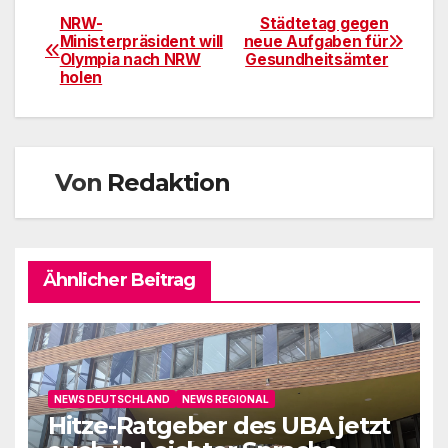
NRW-
Städtetag gegen
Beitragsnavigation
Ministerpräsident will
neue Aufgaben für
Olympia nach NRW
Gesundheitsämter
holen
Von
Redaktion
Ähnlicher Beitrag
NEWS DEUTSCHLAND
NEWS REGIONAL
Hitze-Ratgeber des UBA jetzt