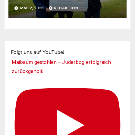
Umsetzungsphase
MAI 12, 2026
REDAKTION
Folgt uns auf YouTube!
Maibaum gestohlen – Jüderbog erfolgreich
zurückgeholt!