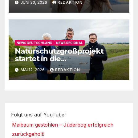
JUNI 30, 2026
REDAKTION
NEWS DEUTSCHLAND
NEWS REGIONAL
Naturschutzgroßprojekt
startet in die
Umsetzungsphase
MAI 12, 2026
REDAKTION
Folgt uns auf YouTube!
Maibaum gestohlen – Jüderbog erfolgreich
zurückgeholt!