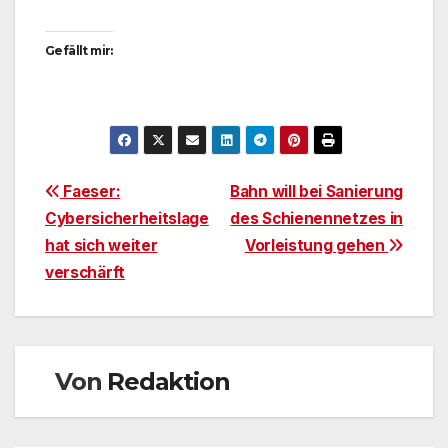
Gefällt mir:
Beitragsnavigation
Faeser:
Bahn will bei Sanierung
Cybersicherheitslage
des Schienennetzes in
hat sich weiter
Vorleistung gehen
verschärft
Von
Redaktion