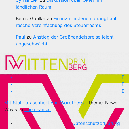
ländlichen Raum
Bernd Gohlke
zu
Finanzministerium drängt auf
rasche Vereinfachung des Steuerrechts
Paul
zu
Anstieg der Großhandelspreise leicht
abgeschwächt
Mit Stolz präsentiert von WordPress
|
Theme: News
Way von
Themeansar
.
Datenschutzerklärung