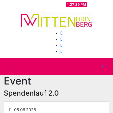
Zum
Do.. Aug. 6th, 2026
1:27:40 PM
Inhalt
springen
Event
Spendenlauf 2.0
05.06.2026