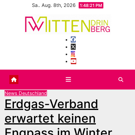
Zum
Sa.. Aug. 8th, 2026
1:48:23 PM
Inhalt
springen
News Deutschland
Erdgas-Verband
erwartet keinen
Engpass im Winter