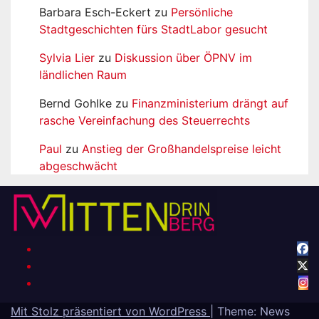
Barbara Esch-Eckert
zu
Persönliche
Stadtgeschichten fürs StadtLabor gesucht
Sylvia Lier
zu
Diskussion über ÖPNV im
ländlichen Raum
Bernd Gohlke
zu
Finanzministerium drängt auf
rasche Vereinfachung des Steuerrechts
Paul
zu
Anstieg der Großhandelspreise leicht
abgeschwächt
Mit Stolz präsentiert von WordPress
|
Theme: News