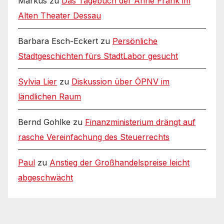
Markus
zu
Das Tagebuch der Anne Frank im
Alten Theater Dessau
Barbara Esch-Eckert
zu
Persönliche
Stadtgeschichten fürs StadtLabor gesucht
Sylvia Lier
zu
Diskussion über ÖPNV im
ländlichen Raum
Bernd Gohlke
zu
Finanzministerium drängt auf
rasche Vereinfachung des Steuerrechts
Paul
zu
Anstieg der Großhandelspreise leicht
abgeschwächt