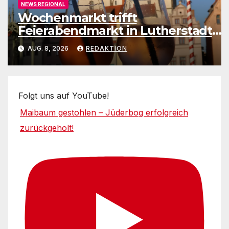
NEWS REGIONAL
Wochenmarkt trifft
Feierabendmarkt in Lutherstadt
Wittenberg
AUG. 8, 2026
REDAKTION
Folgt uns auf YouTube!
Maibaum gestohlen – Jüderbog erfolgreich
zurückgeholt!