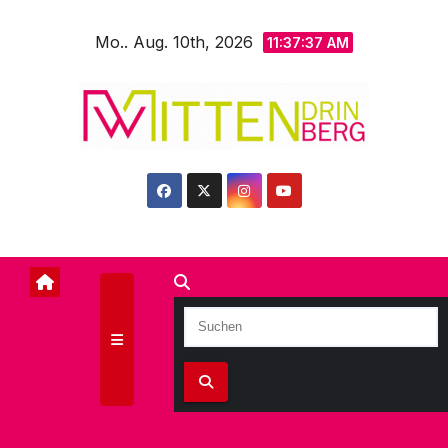
Zum
Mo.. Aug. 10th, 2026
Inhalt
11:37:39 AM
springen