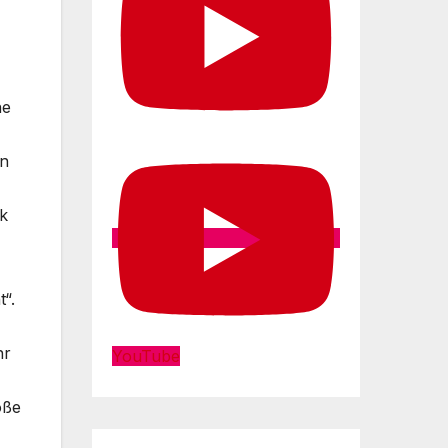
he
en
k
“.
hr
YouTube
oße