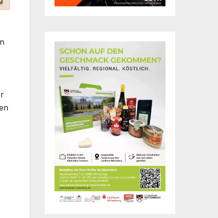
en
r
sen