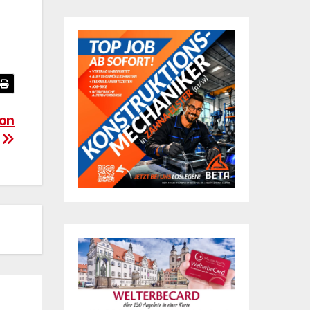
von
n