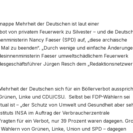
nappe Mehrheit der Deutschen ist laut einer
bot von privatem Feuerwerk zu Silvester – und die Deutsc
enministerin Nancy Faeser (SPD) auf, „diese archaische
alle Mal zu beenden“. „Durch wenige und einfache Änderung
desinnenministerin Faeser umweltschädlichem Feuerwerk
ndesgeschäftsführer Jürgen Resch dem „Redaktionsnetzwer
Mehrheit der Deutschen sich für ein Böllerverbot ausspricht
 Grünen, Linke und CDU/CSU. Selbst bei FDP-Wählern sei
itual ist – „der Schutz von Umwelt und Gesundheit aber se
nstituts INSA im Auftrag der Verbraucherzentrale
ragten für ein Verbot, nur 39 Prozent waren dagegen. Gr
n Wählern von Grünen, Linke, Union und SPD – dagegen