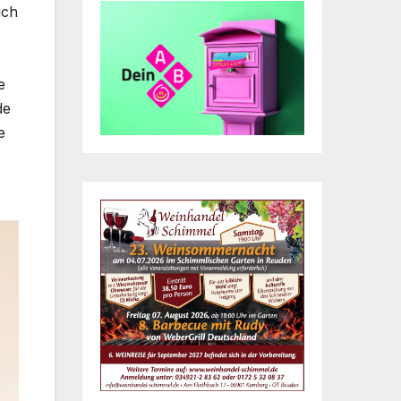
ich
e
de
e