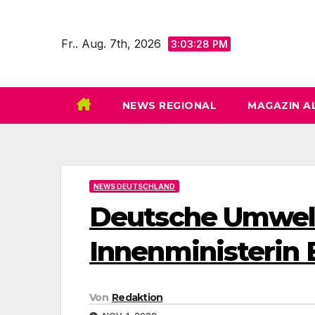
Zum
Inhalt
Fr.. Aug. 7th, 2026
3:03:30 PM
springen
NEWS REGIONAL
MAGAZIN A
NEWS DEUTSCHLAND
Deutsche Umwelth
Innenministerin 
Von
Redaktion