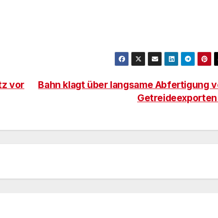
tz vor
Bahn klagt über langsame Abfertigung 
Getreideexporte