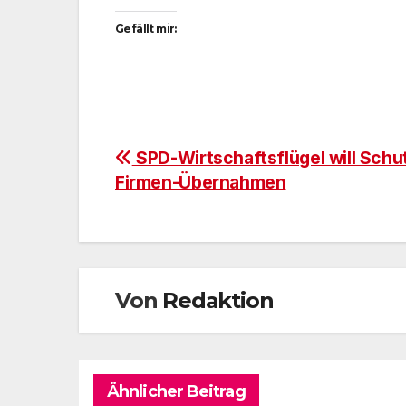
Gefällt mir:
Beitragsnavigation
SPD-Wirtschaftsflügel will Schu
Firmen-Übernahmen
Von
Redaktion
Ähnlicher Beitrag