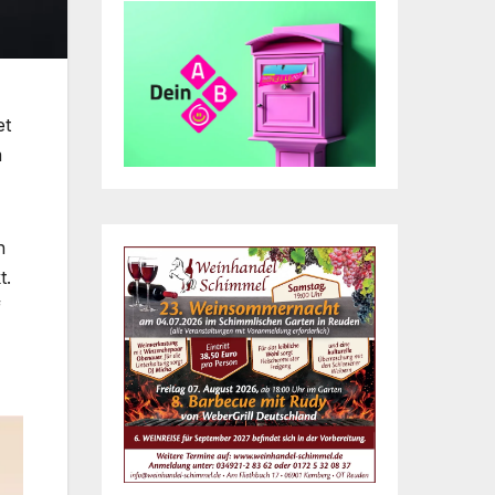
et
m
h
t.
f