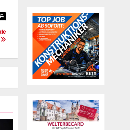
nde
t