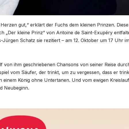
Herzen gut,“ erklärt der Fuchs dem kleinen Prinzen. Diese
 „Der kleine Prinz“ von Antoine de Saint-Exupéry entfalt
-Jürgen Schatz sie rezitiert – am 12. Oktober um 17 Uhr i
ölf von ihm geschriebenen Chansons von seiner Reise durc
iel vom Säufer, der trinkt, um zu vergessen, dass er trink
on einem König ohne Untertanen. Und vom ewigen Kreislau
d Neubeginn.