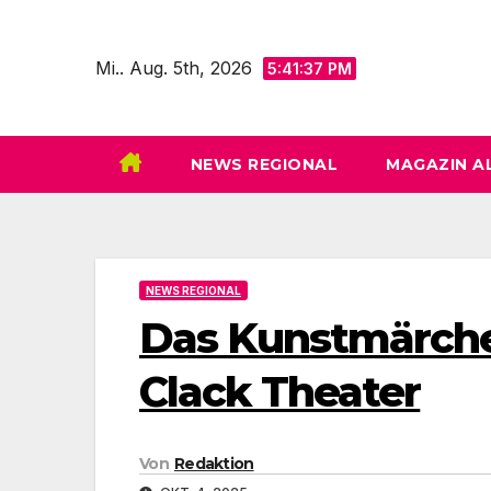
Zum
Inhalt
Mi.. Aug. 5th, 2026
5:41:39 PM
springen
NEWS REGIONAL
MAGAZIN A
NEWS REGIONAL
Das Kunstmärchen
Clack Theater
Von
Redaktion