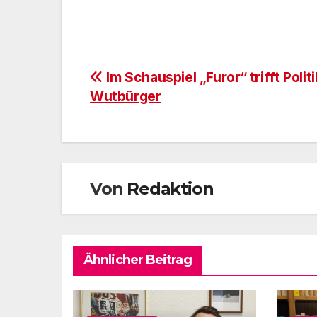
Beitragsnavigation
Im Schauspiel „Furor“ trifft Polit
Wutbürger
Von
Redaktion
Ähnlicher Beitrag