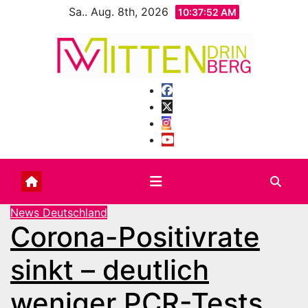
Zum
Sa.. Aug. 8th, 2026
10:37:54 AM
Inhalt
springen
News Deutschland
Corona-Positivrate
sinkt – deutlich
weniger PCR-Tests