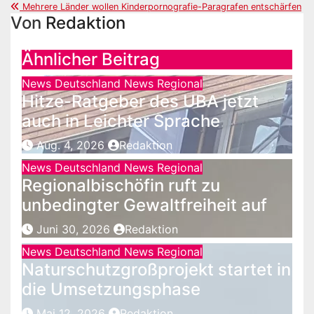
Mehrere Länder wollen Kinderpornografie-Paragrafen entschärfen
Von
Redaktion
Ähnlicher Beitrag
News Deutschland
News Regional
Hitze-Ratgeber des UBA jetzt
auch in Leichter Sprache
Aug. 4, 2026
Redaktion
News Deutschland
News Regional
Regionalbischöfin ruft zu
unbedingter Gewaltfreiheit auf
Juni 30, 2026
Redaktion
News Deutschland
News Regional
Naturschutzgroßprojekt startet in
die Umsetzungsphase
Mai 12, 2026
Redaktion