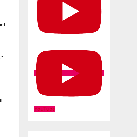
iel
.“
ur
YouTube