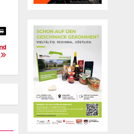
und
r