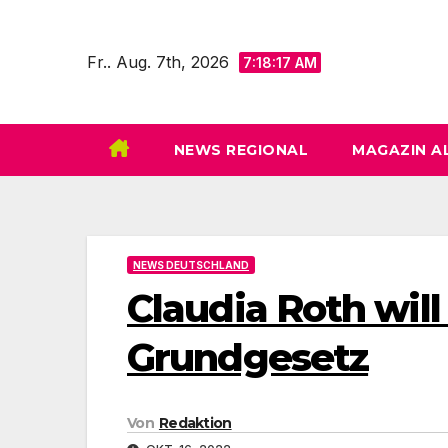
Zum
Inhalt
Fr.. Aug. 7th, 2026
7:18:18 AM
springen
NEWS REGIONAL
MAGAZIN A
NEWS DEUTSCHLAND
Claudia Roth will 
Grundgesetz
Von
Redaktion