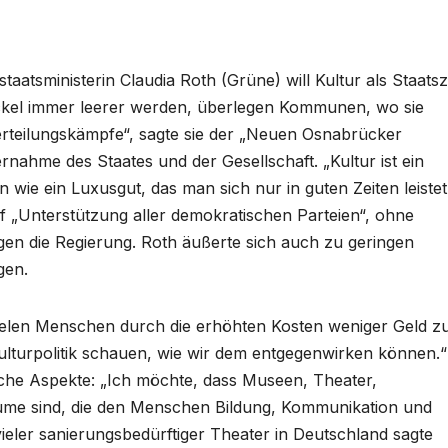
staatsministerin Claudia Roth (Grüne) will Kultur als Staatsz
ckel immer leerer werden, überlegen Kommunen, wo sie
rteilungskämpfe“, sagte sie der „Neuen Osnabrücker
nahme des Staates und der Gesellschaft. „Kultur ist ein
n wie ein Luxusgut, das man sich nur in guten Zeiten leistet
uf „Unterstützung aller demokratischen Parteien“, ohne
egen die Regierung. Roth äußerte sich auch zu geringen
ngen.
vielen Menschen durch die erhöhten Kosten weniger Geld z
ulturpolitik schauen, wie wir dem entgegenwirken können.“
liche Aspekte: „Ich möchte, dass Museen, Theater,
ume sind, die den Menschen Bildung, Kommunikation und
ieler sanierungsbedürftiger Theater in Deutschland sagte