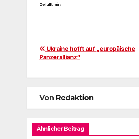
Gefällt mir:
Beitragsnavigation
Ukraine hofft auf „europäische
Panzerallianz“
Von
Redaktion
Ähnlicher Beitrag