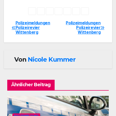
Polizeimeldungen
Polizeimeldungen
Beitragsnavigation
Polizeirevier
Polizeirevier
Wittenberg
Wittenberg
Von
Nicole Kummer
Ähnlicher Beitrag
POLIZEIMELDUNG