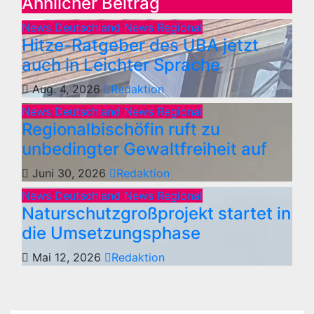
Ähnlicher Beitrag
News Deutschland
News Regional
Hitze-Ratgeber des UBA jetzt
auch in Leichter Sprache
Aug. 4, 2026
Redaktion
News Deutschland
News Regional
Regionalbischöfin ruft zu
unbedingter Gewaltfreiheit auf
Juni 30, 2026
Redaktion
News Deutschland
News Regional
Naturschutzgroßprojekt startet in
die Umsetzungsphase
Mai 12, 2026
Redaktion