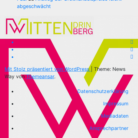
abgeschwächt
Mit Stolz präsentiert von WordPress
|
Theme: News
Way von
Themeansar
.
Datenschutzerklärung
Impressum
Mediadaten
Ansprechpartner