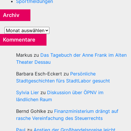
Sportmeldungen
Archiv
Archiv
Kommentare
Markus
zu
Das Tagebuch der Anne Frank im Alten
Theater Dessau
Barbara Esch-Eckert
zu
Persönliche
Stadtgeschichten fürs StadtLabor gesucht
Sylvia Lier
zu
Diskussion über ÖPNV im
ländlichen Raum
Bernd Gohlke
zu
Finanzministerium drängt auf
rasche Vereinfachung des Steuerrechts
Paul
zu
Anstieg der Großhandelspreise leicht