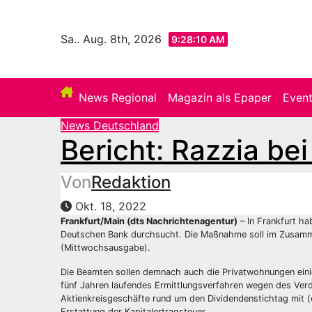
Zum
Inhalt
Sa.. Aug. 8th, 2026
9:28:12 AM
springen
News Regional
Magazin als Epaper
Even
News Deutschland
Bericht: Razzia be
Von
Redaktion
Okt. 18, 2022
Frankfurt/Main (dts Nachrichtenagentur)
– In Frankfurt ha
Deutschen Bank durchsucht. Die Maßnahme soll im Zusamm
(Mittwochsausgabe).
Die Beamten sollen demnach auch die Privatwohnungen einig
fünf Jahren laufendes Ermittlungsverfahren wegen des Verd
Aktienkreisgeschäfte rund um den Dividendenstichtag mit 
Erstattung der Kapitalertragsteuer.