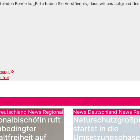
ittelnden Behörde. „Bitte haben Sie Verständnis, dass wir uns aufgrund des
rdnung
 frei
eutschland
News Regional
News Deutschland
News Re
onalbischöfin ruft
Naturschutzgroßpr
nbedingter
startet in die
ltfreiheit auf
Umsetzungsphase