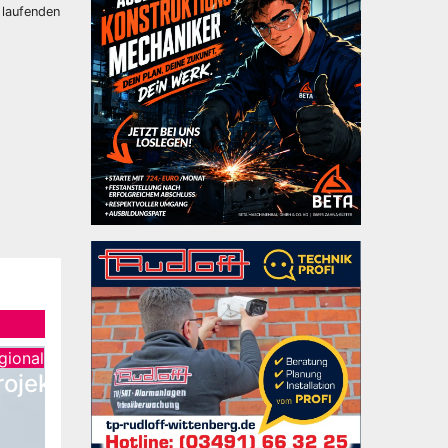
 laufenden
gional
ojekt