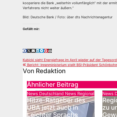
kooperiere die Bank „weiterhin vollumfänglich“ mit der erm
Verfahrens nicht weiter äußern.“
Bild: Deutsche Bank / Foto: über dts Nachrichtenagentur
Gefällt mir:
Beitragsnavigation
Kubicki sieht Energiefrage im April wieder auf der Tageso
Bericht: Innenministerium stellt BSI-Präsident Schönbohm
Von
Redaktion
Ähnlicher Beitrag
News Deutschland
News Regional
News D
Hitze-Ratgeber des
Regi
UBA jetzt auch in
zu u
Leichter Sprache
Gewa