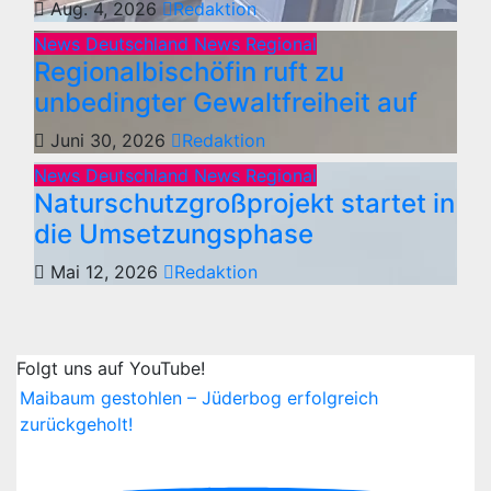
Aug. 4, 2026
Redaktion
News Deutschland
News Regional
Regionalbischöfin ruft zu
unbedingter Gewaltfreiheit auf
Juni 30, 2026
Redaktion
News Deutschland
News Regional
Naturschutzgroßprojekt startet in
die Umsetzungsphase
Mai 12, 2026
Redaktion
Folgt uns auf YouTube!
Maibaum gestohlen – Jüderbog erfolgreich
zurückgeholt!