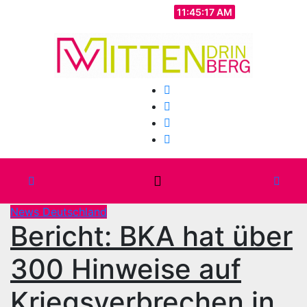
Zum
Fr.. Aug. 7th, 2026
11:45:19 AM
Inhalt
springen
News Deutschland
Bericht: BKA hat über
300 Hinweise auf
Kriegsverbrechen in