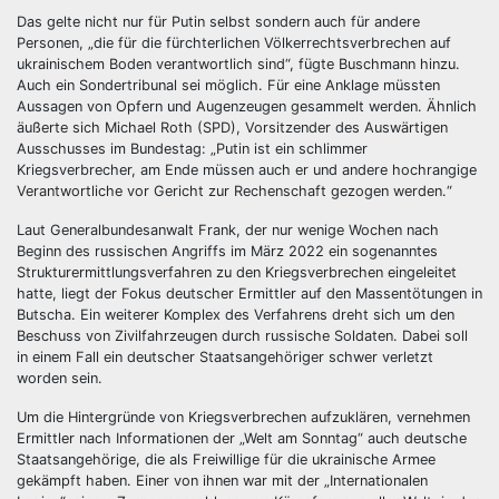
Das gelte nicht nur für Putin selbst sondern auch für andere
Personen, „die für die fürchterlichen Völkerrechtsverbrechen auf
ukrainischem Boden verantwortlich sind“, fügte Buschmann hinzu.
Auch ein Sondertribunal sei möglich. Für eine Anklage müssten
Aussagen von Opfern und Augenzeugen gesammelt werden. Ähnlich
äußerte sich Michael Roth (SPD), Vorsitzender des Auswärtigen
Ausschusses im Bundestag: „Putin ist ein schlimmer
Kriegsverbrecher, am Ende müssen auch er und andere hochrangige
Verantwortliche vor Gericht zur Rechenschaft gezogen werden.“
Laut Generalbundesanwalt Frank, der nur wenige Wochen nach
Beginn des russischen Angriffs im März 2022 ein sogenanntes
Strukturermittlungsverfahren zu den Kriegsverbrechen eingeleitet
hatte, liegt der Fokus deutscher Ermittler auf den Massentötungen in
Butscha. Ein weiterer Komplex des Verfahrens dreht sich um den
Beschuss von Zivilfahrzeugen durch russische Soldaten. Dabei soll
in einem Fall ein deutscher Staatsangehöriger schwer verletzt
worden sein.
Um die Hintergründe von Kriegsverbrechen aufzuklären, vernehmen
Ermittler nach Informationen der „Welt am Sonntag“ auch deutsche
Staatsangehörige, die als Freiwillige für die ukrainische Armee
gekämpft haben. Einer von ihnen war mit der „Internationalen