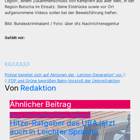
Legion“, einem Zusammenschluss von Kämpfern aus aller Welt, in der
Region Butscha im Einsatz. Seine Eindrücke sowie vor Ort
aufgenommene Videos sollen bei der Beweisführung helfen.
Bild: Bundeskriminalamt / Foto: über dts Nachrichtenagentur
Gefällt mir:
Beitragsnavigation
Polizei bereitet sich auf Aktionen der „Letzten Generation“ vor
FDP und Grüne begrüßen Bahn-Vorstoß der Unionsfraktion
Von
Redaktion
Ähnlicher Beitrag
News Deutschland
News Regional
Hitze-Ratgeber des UBA jetzt
auch in Leichter Sprache