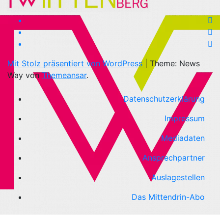
Mit Stolz präsentiert von WordPress
|
Theme: News
Way von
Themeansar
.
Datenschutzerklärung
Impressum
Mediadaten
Ansprechpartner
Auslagestellen
Das Mittendrin-Abo