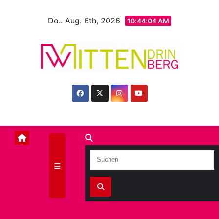
Zum
Do.. Aug. 6th, 2026
Inhalt
10:44:06 AM
springen