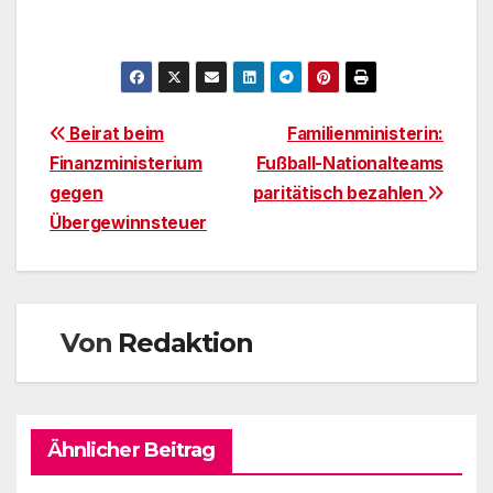
Beitragsnavigation
Beirat beim
Familienministerin:
Finanzministerium
Fußball-Nationalteams
gegen
paritätisch bezahlen
Übergewinnsteuer
Von
Redaktion
Ähnlicher Beitrag