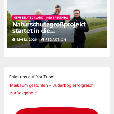
NEWS DEUTSCHLAND
NEWS REGIONAL
Naturschutzgroßprojekt
startet in die
Umsetzungsphase
MAI 12, 2026
REDAKTION
Folgt uns auf YouTube!
Maibaum gestohlen – Jüderbog erfolgreich
zurückgeholt!