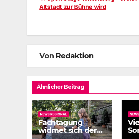
Beitragsnavigation
Altstadt zur Bühne wird
Von
Redaktion
Ähnlicher Beitrag
NEWS REGIONAL
NEWS
Fachtagung
Vi
widmet sich der
So
Kraft der
mi