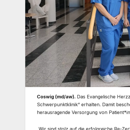
Coswig (md/aw).
Das Evangelische Herzz
Schwerpunktklinik“ erhalten. Damit beschei
herausragende Versorgung von Patient*in
„Wir sind stolz auf die erfolgreiche Re-Z