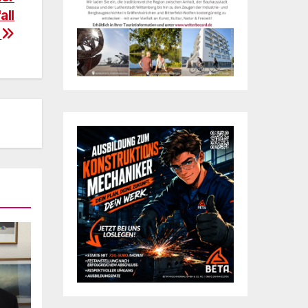
all
o