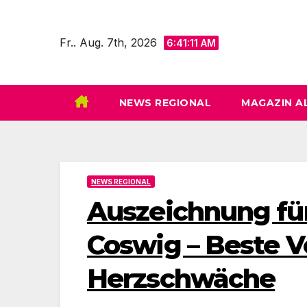
Zum
Inhalt
Fr.. Aug. 7th, 2026
6:41:13 AM
springen
NEWS REGIONAL
MAGAZIN A
NEWS REGIONAL
Auszeichnung fü
Coswig – Beste V
Herzschwäche