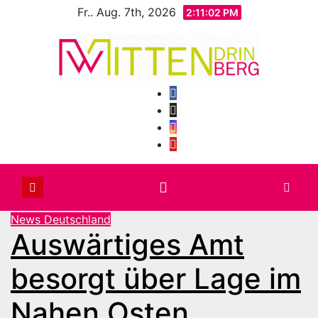
Zum
Fr.. Aug. 7th, 2026
2:11:05 PM
Inhalt
springen
News Deutschland
Auswärtiges Amt
besorgt über Lage im
Nahen Osten