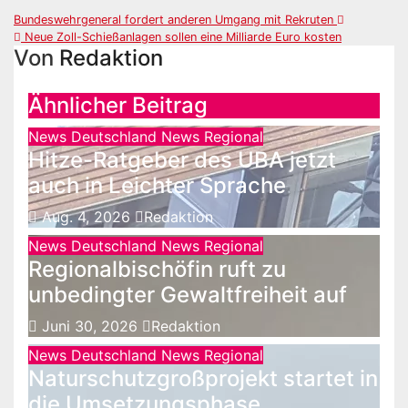
Beitragsnavigation
Bundeswehrgeneral fordert anderen Umgang mit Rekruten
Neue Zoll-Schießanlagen sollen eine Milliarde Euro kosten
Von
Redaktion
Ähnlicher Beitrag
News Deutschland
News Regional
Hitze-Ratgeber des UBA jetzt
auch in Leichter Sprache
Aug. 4, 2026
Redaktion
News Deutschland
News Regional
Regionalbischöfin ruft zu
unbedingter Gewaltfreiheit auf
Juni 30, 2026
Redaktion
News Deutschland
News Regional
Naturschutzgroßprojekt startet in
die Umsetzungsphase