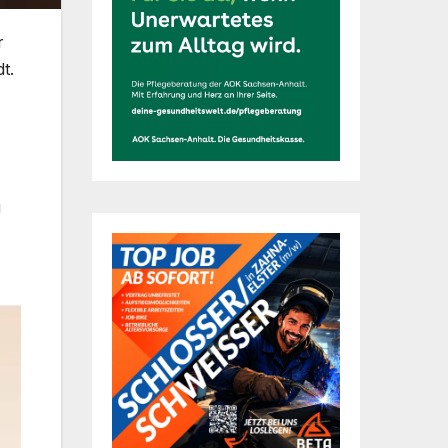
r
t.
u