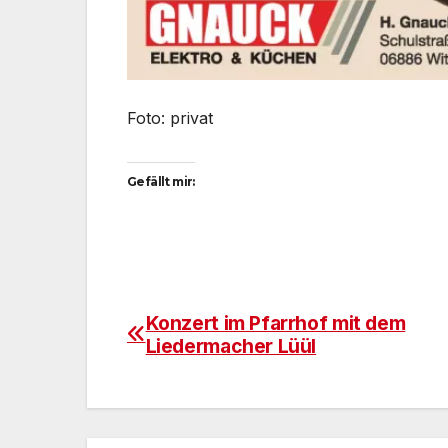
Foto: privat
Gefällt mir:
Konzert im Pfarrhof mit dem
Beitragsnavigation
Liedermacher Lüül