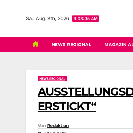
Zum
Inhalt
Sa.. Aug. 8th, 2026
9:03:06 AM
springen
NEWS REGIONAL
MAGAZIN A
NEWS REGIONAL
AUSSTELLUNGSDE
ERSTICKT“
Von
Redaktion