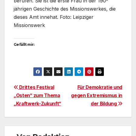
berufen. Sie ist die erste Frau in der 190-
jährigen Geschichte des Missionswerkes, die
dieses Amt innehat. Foto: Leipziger
Missionswerk
Gefällt mir:
Beitragsnavigation
Drittes Festival
Für Demokratie und
„Osten“ zum Thema
gegen Extremismus in
„Kraftwerk-Zukunft“
der Bildung