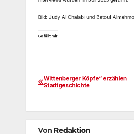
Interviews wurden im Juli 2023 geführt.
Bild: Judy Al Chalabi und Batoul Almah
Gefällt mir:
Wittenberger Köpfe“ erzählen
Beitragsnavigation
Stadtgeschichte
Von
Redaktion