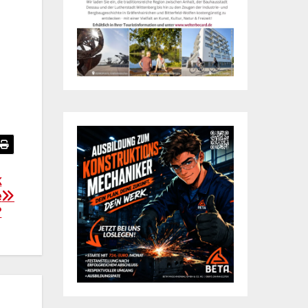
k
e
?