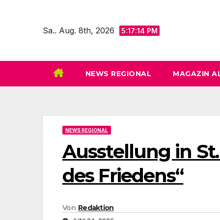
Zum
Inhalt
Sa.. Aug. 8th, 2026
5:17:16 PM
springen
NEWS REGIONAL
MAGAZIN A
NEWS REGIONAL
Ausstellung in St.
des Friedens“
Von
Redaktion