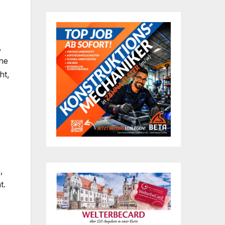
,
ine
ht,
,
t.