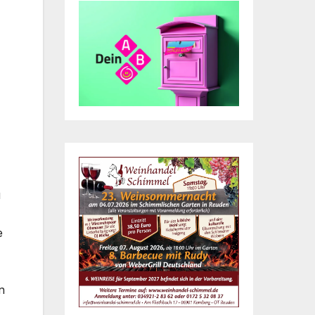
u
e
n