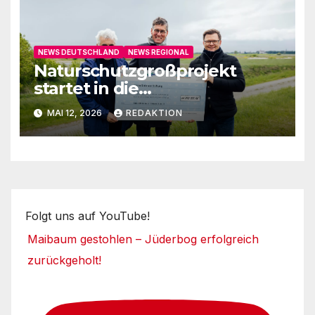
NEWS DEUTSCHLAND
NEWS REGIONAL
Naturschutzgroßprojekt
startet in die
Umsetzungsphase
MAI 12, 2026
REDAKTION
Folgt uns auf YouTube!
Maibaum gestohlen – Jüderbog erfolgreich
zurückgeholt!