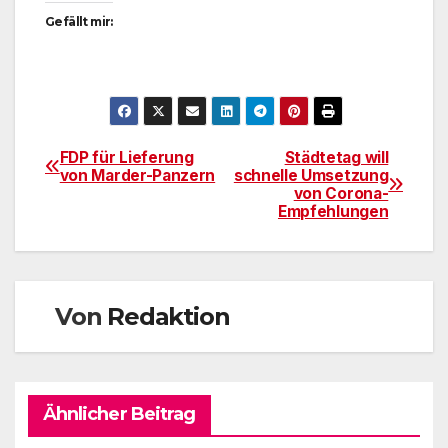
Gefällt mir:
FDP für Lieferung
Städtetag will
Beitragsnavigation
von Marder-Panzern
schnelle Umsetzung
von Corona-
Empfehlungen
Von
Redaktion
Ähnlicher Beitrag