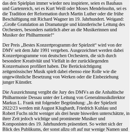
das den Spielplan immer wieder neu inspiriere, seien es Bauhaus
und Gartenreich, sei es Kurt Weill oder Moses Mendelssohn, sei es
die Tradition der Reformation durch Martin Luther oder die frühe
Beschäftigung mit Richard Wagner im 19. Jahrhundert. Weigand:
„Große Gratulation an Dramaturgie und künstlerische Leitung des
Orchesters, besonders natürlich aber an die Musikerinnen und
Musiker der Philharmonie!“
Der Preis „Bestes Konzertprogramm der Spielzeit“ wird von der
DMV seit dem Jahr 1991 vergeben. Ausgezeichnet werden dabei
Konzertprogramme von deutschen Orchestern, die sich durch
besondere Kreativität und Vielfalt in der zurückliegenden
Konzertsaison profiliert haben. Die Berücksichtigung
zeitgenössischer Musik spielt dabei ebenso eine Rolle wie die
ungewöhnliche Besetzung von Werken oder die Einbeziehung
junger Künstler.
Die Auszeichnung vergibt die Jury des DMVs an die Anhaltische
Philharmonie Dessau unter der Leitung von Generalmusikdirektor
Markus L. Frank mit folgender Begründung: „In der Spielzeit
2022/23 werden mit August Klughardt, Friedrich Kuhlau und
Robert Fuchs nicht weniger als drei heute bisweilen unterschätzte, in
ihrer Zeit jedoch wichtige und prominente Musiker und
Komponisten des 19. Jahrhunderts präsentiert. So weitet sich der
Blick des Publikums, der sonst allzu oft auf nur wenige Namen und