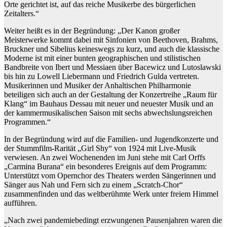
Orte gerichtet ist, auf das reiche Musikerbe des bürgerlichen
Zeitalters.“
Weiter heißt es in der Begründung: „Der Kanon großer
Meisterwerke kommt dabei mit Sinfonien von Beethoven, Brahms,
Bruckner und Sibelius keineswegs zu kurz, und auch die klassische
Moderne ist mit einer bunten geographischen und stilistischen
Bandbreite von Ibert und Messiaen über Bacewicz und Lutoslawski
bis hin zu Lowell Liebermann und Friedrich Gulda vertreten.
Musikerinnen und Musiker der Anhaltischen Philharmonie
beteiligen sich auch an der Gestaltung der Konzertreihe „Raum für
Klang“ im Bauhaus Dessau mit neuer und neuester Musik und an
der kammermusikalischen Saison mit sechs abwechslungsreichen
Programmen.“
In der Begründung wird auf die Familien- und Jugendkonzerte und
der Stummfilm-Rarität „Girl Shy“ von 1924 mit Live-Musik
verwiesen. An zwei Wochenenden im Juni stehe mit Carl Orffs
„Carmina Burana“ ein besonderes Ereignis auf dem Programm:
Unterstützt vom Opernchor des Theaters werden Sängerinnen und
Sänger aus Nah und Fern sich zu einem „Scratch-Chor“
zusammenfinden und das weltberühmte Werk unter freiem Himmel
aufführen.
„Nach zwei pandemiebedingt erzwungenen Pausenjahren waren die