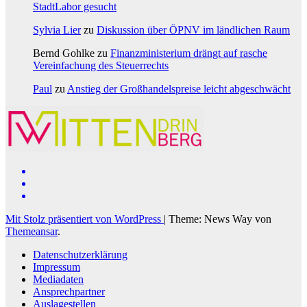
StadtLabor gesucht
Sylvia Lier
zu
Diskussion über ÖPNV im ländlichen Raum
Bernd Gohlke
zu
Finanzministerium drängt auf rasche
Vereinfachung des Steuerrechts
Paul
zu
Anstieg der Großhandelspreise leicht abgeschwächt
Mit Stolz präsentiert von WordPress
|
Theme: News Way von
Themeansar
.
Datenschutzerklärung
Impressum
Mediadaten
Ansprechpartner
Auslagestellen