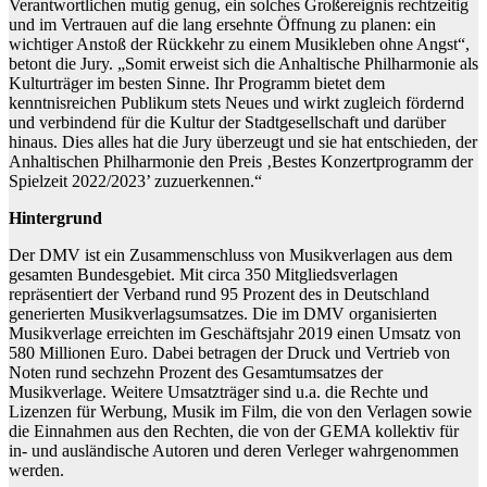
Verantwortlichen mutig genug, ein solches Großereignis rechtzeitig
und im Vertrauen auf die lang ersehnte Öffnung zu planen: ein
wichtiger Anstoß der Rückkehr zu einem Musikleben ohne Angst“,
betont die Jury. „Somit erweist sich die Anhaltische Philharmonie als
Kulturträger im besten Sinne. Ihr Programm bietet dem
kenntnisreichen Publikum stets Neues und wirkt zugleich fördernd
und verbindend für die Kultur der Stadtgesellschaft und darüber
hinaus. Dies alles hat die Jury überzeugt und sie hat entschieden, der
Anhaltischen Philharmonie den Preis ‚Bestes Konzertprogramm der
Spielzeit 2022/2023’ zuzuerkennen.“
Hintergrund
Der DMV ist ein Zusammenschluss von Musikverlagen aus dem
gesamten Bundesgebiet. Mit circa 350 Mitgliedsverlagen
repräsentiert der Verband rund 95 Prozent des in Deutschland
generierten Musikverlagsumsatzes. Die im DMV organisierten
Musikverlage erreichten im Geschäftsjahr 2019 einen Umsatz von
580 Millionen Euro. Dabei betragen der Druck und Vertrieb von
Noten rund sechzehn Prozent des Gesamtumsatzes der
Musikverlage. Weitere Umsatzträger sind u.a. die Rechte und
Lizenzen für Werbung, Musik im Film, die von den Verlagen sowie
die Einnahmen aus den Rechten, die von der GEMA kollektiv für
in- und ausländische Autoren und deren Verleger wahrgenommen
werden.