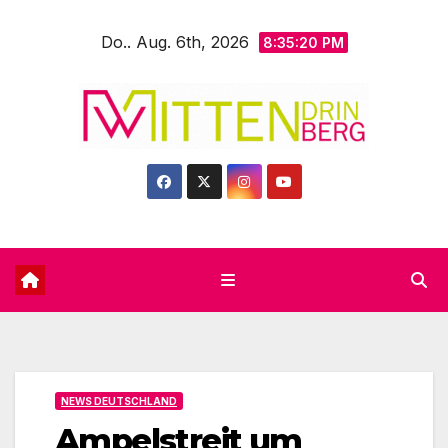
Zum
Do.. Aug. 6th, 2026
Inhalt
8:35:22 PM
springen
NEWS DEUTSCHLAND
Ampelstreit um