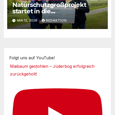
Naturschutzgroßprojekt
startet in die
Umsetzungsphase
MAI 12, 2026
REDAKTION
Folgt uns auf YouTube!
Maibaum gestohlen – Jüderbog erfolgreich
zurückgeholt!