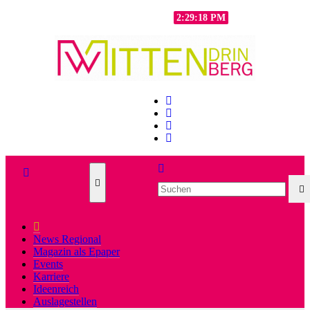
Zum
Sa.. Aug. 8th, 2026
2:29:20 PM
Inhalt
springen
News Regional
Magazin als Epaper
Events
Karriere
Ideenreich
Auslagestellen