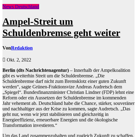
News Deutschland
Ampel-Streit um
Schuldenbremse geht weiter
Von
Redaktion
Okt. 2, 2022
Berlin (dts Nachrichtenagentur)
– Innerhalb der Ampelkoalition
gibt es weiterhin Streit um die Schuldenbremse. „Die
Schuldenbremse darf nicht zum Bremsklotz einer guten Zukunft
werden“, sagte Grünen-Fraktionsvize Andreas Audretsch dem
„Spiegel“. Bundesfinanzminister Christian Lindner (FDP) lehnt eine
Reform oder ein Aussetzen der Schuldenbremse im kommenden
Jahr vehement ab. Deutschland habe die Chance, stärker, souveräner
und nachhaltiger aus der Krise zu kommen, sagte Audretsch. „Das
geht nur, wenn wir jetzt stabilisieren und gleichzeitig in
Energieeffizienz, erneuerbare Energien und die ökologische
Transformation investieren.“
Um das Land zusammenzuhalten und zugleich Zukunft zu schaffen,