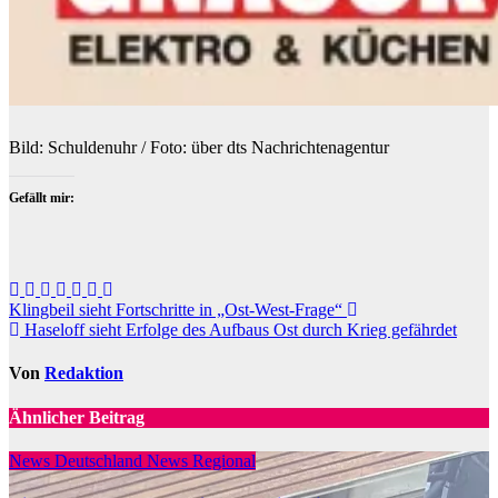
Bild: Schuldenuhr / Foto: über dts Nachrichtenagentur
Gefällt mir:
Beitragsnavigation
Klingbeil sieht Fortschritte in „Ost-West-Frage“
Haseloff sieht Erfolge des Aufbaus Ost durch Krieg gefährdet
Von
Redaktion
Ähnlicher Beitrag
News Deutschland
News Regional