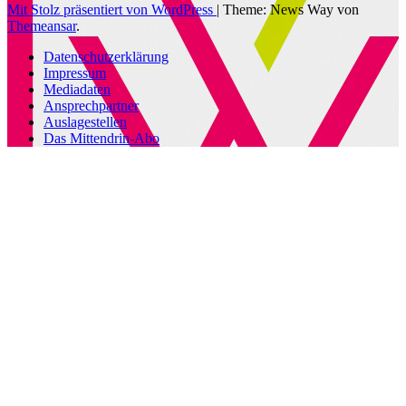
Mit Stolz präsentiert von WordPress
|
Theme: News Way von
Themeansar
.
Datenschutzerklärung
Impressum
Mediadaten
Ansprechpartner
Auslagestellen
Das Mittendrin-Abo