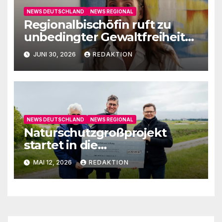
NEWS DEUTSCHLAND
NEWS REGIONAL
Regionalbischöfin ruft zu
unbedingter Gewaltfreiheit
auf
JUNI 30, 2026
REDAKTION
NEWS DEUTSCHLAND
NEWS REGIONAL
Naturschutzgroßprojekt
startet in die
Umsetzungsphase
MAI 12, 2026
REDAKTION