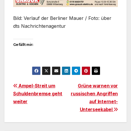
Bild: Verlauf der Berliner Mauer / Foto: über
dts Nachrichtenagentur
Gefällt mir:
Beitragsnavigation
Ampel-Streit um
Grüne warnen vor
Schuldenbremse geht
russischen Angriffen
weiter
auf Internet-
Unterseekabel