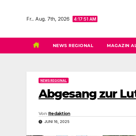
Zum
Inhalt
Fr.. Aug. 7th, 2026
4:17:53 AM
springen
NEWS REGIONAL
MAGAZIN A
NEWS REGIONAL
Abgesang zur Lu
Von
Redaktion
JUNI 16, 2025