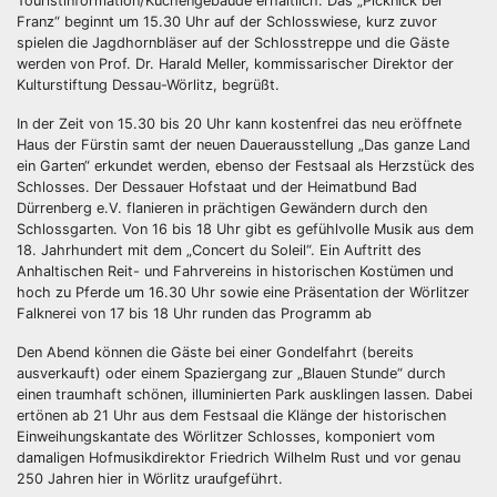
Touristinformation/Küchengebäude erhältlich. Das „Picknick bei
Franz“ beginnt um 15.30 Uhr auf der Schlosswiese, kurz zuvor
spielen die Jagdhornbläser auf der Schlosstreppe und die Gäste
werden von Prof. Dr. Harald Meller, kommissarischer Direktor der
Kulturstiftung Dessau-Wörlitz, begrüßt.
In der Zeit von 15.30 bis 20 Uhr kann kostenfrei das neu eröffnete
Haus der Fürstin samt der neuen Dauerausstellung „Das ganze Land
ein Garten“ erkundet werden, ebenso der Festsaal als Herzstück des
Schlosses. Der Dessauer Hofstaat und der Heimatbund Bad
Dürrenberg e.V. flanieren in prächtigen Gewändern durch den
Schlossgarten. Von 16 bis 18 Uhr gibt es gefühlvolle Musik aus dem
18. Jahrhundert mit dem „Concert du Soleil“. Ein Auftritt des
Anhaltischen Reit- und Fahrvereins in historischen Kostümen und
hoch zu Pferde um 16.30 Uhr sowie eine Präsentation der Wörlitzer
Falknerei von 17 bis 18 Uhr runden das Programm ab
Den Abend können die Gäste bei einer Gondelfahrt (bereits
ausverkauft) oder einem Spaziergang zur „Blauen Stunde“ durch
einen traumhaft schönen, illuminierten Park ausklingen lassen. Dabei
ertönen ab 21 Uhr aus dem Festsaal die Klänge der historischen
Einweihungskantate des Wörlitzer Schlosses, komponiert vom
damaligen Hofmusikdirektor Friedrich Wilhelm Rust und vor genau
250 Jahren hier in Wörlitz uraufgeführt.