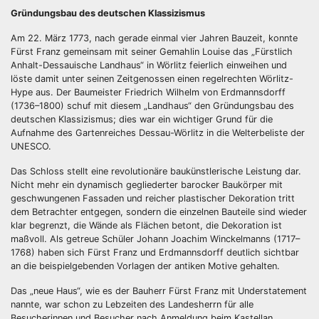
Gründungsbau des deutschen Klassizismus
Am 22. März 1773, nach gerade einmal vier Jahren Bauzeit, konnte
Fürst Franz gemeinsam mit seiner Gemahlin Louise das „Fürstlich
Anhalt-Dessauische Landhaus“ in Wörlitz feierlich einweihen und
löste damit unter seinen Zeitgenossen einen regelrechten Wörlitz-
Hype aus. Der Baumeister Friedrich Wilhelm von Erdmannsdorff
(1736–1800) schuf mit diesem „Landhaus“ den Gründungsbau des
deutschen Klassizismus; dies war ein wichtiger Grund für die
Aufnahme des Gartenreiches Dessau-Wörlitz in die Welterbeliste der
UNESCO.
Das Schloss stellt eine revolutionäre baukünstlerische Leistung dar.
Nicht mehr ein dynamisch gegliederter barocker Baukörper mit
geschwungenen Fassaden und reicher plastischer Dekoration tritt
dem Betrachter entgegen, sondern die einzelnen Bauteile sind wieder
klar begrenzt, die Wände als Flächen betont, die Dekoration ist
maßvoll. Als getreue Schüler Johann Joachim Winckelmanns (1717–
1768) haben sich Fürst Franz und Erdmannsdorff deutlich sichtbar
an die beispielgebenden Vorlagen der antiken Motive gehalten.
Das „neue Haus“, wie es der Bauherr Fürst Franz mit Understatement
nannte, war schon zu Lebzeiten des Landesherrn für alle
Besucherinnen und Besucher nach Anmeldung beim Kastellan