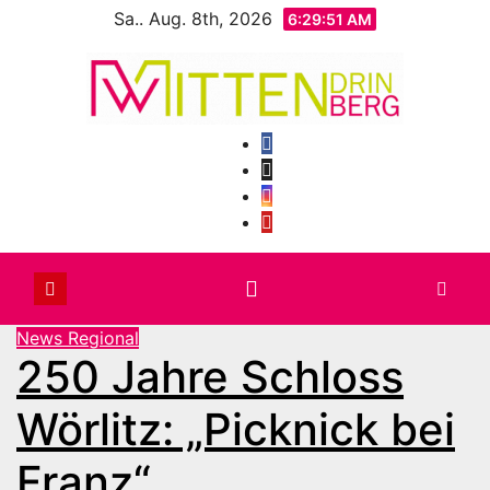
Zum
Sa.. Aug. 8th, 2026
6:29:53 AM
Inhalt
springen
News Regional
250 Jahre Schloss
Wörlitz: „Picknick bei
Franz“