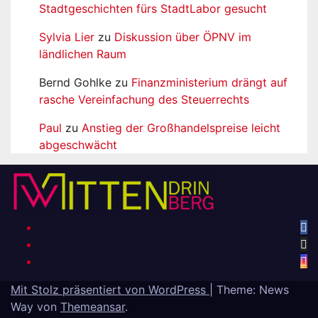
Stadtgeschichten fürs StadtLabor gesucht
Sylvia Lier
zu
Diskussion über ÖPNV im
ländlichen Raum
Bernd Gohlke
zu
Finanzministerium drängt auf
rasche Vereinfachung des Steuerrechts
Paul
zu
Anstieg der Großhandelspreise leicht
abgeschwächt
Mit Stolz präsentiert von WordPress
|
Theme: News
Way von
Themeansar
.