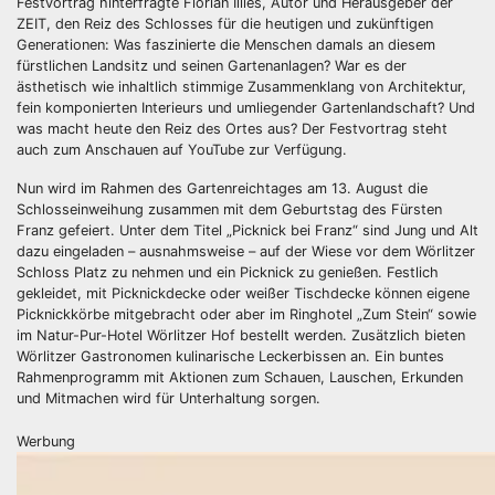
Festvortrag hinterfragte Florian Illies, Autor und Herausgeber der
ZEIT, den Reiz des Schlosses für die heutigen und zukünftigen
Generationen: Was faszinierte die Menschen damals an diesem
fürstlichen Landsitz und seinen Gartenanlagen? War es der
ästhetisch wie inhaltlich stimmige Zusammenklang von Architektur,
fein komponierten Interieurs und umliegender Gartenlandschaft? Und
was macht heute den Reiz des Ortes aus? Der Festvortrag steht
auch zum Anschauen auf YouTube zur Verfügung.
Nun wird im Rahmen des Gartenreichtages am 13. August die
Schlosseinweihung zusammen mit dem Geburtstag des Fürsten
Franz gefeiert. Unter dem Titel „Picknick bei Franz“ sind Jung und Alt
dazu eingeladen – ausnahmsweise – auf der Wiese vor dem Wörlitzer
Schloss Platz zu nehmen und ein Picknick zu genießen. Festlich
gekleidet, mit Picknickdecke oder weißer Tischdecke können eigene
Picknickkörbe mitgebracht oder aber im Ringhotel „Zum Stein“ sowie
im Natur-Pur-Hotel Wörlitzer Hof bestellt werden. Zusätzlich bieten
Wörlitzer Gastronomen kulinarische Leckerbissen an. Ein buntes
Rahmenprogramm mit Aktionen zum Schauen, Lauschen, Erkunden
und Mitmachen wird für Unterhaltung sorgen.
Werbung