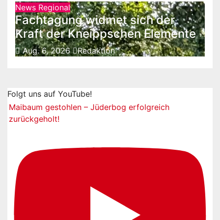
News Regional
Fachtagung widmet sich der
Kraft der Kneippschen Elemente
Aug. 6, 2026
Redaktion
Folgt uns auf YouTube!
Maibaum gestohlen – Jüderbog erfolgreich
zurückgeholt!