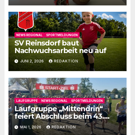
NEWS REGIONAL
SPORTMELDUNGEN
SV Reinsdorf baut
Nachwuchsarbeit neu auf
JUNI 2, 2026
REDAKTION
LAUFGRUPPE
NEWS REGIONAL
SPORTMELDUNGEN
Laufgruppe „Mittendrin“
feiert Abschluss beim 43.
Fläminglauf
MAI 1, 2026
REDAKTION