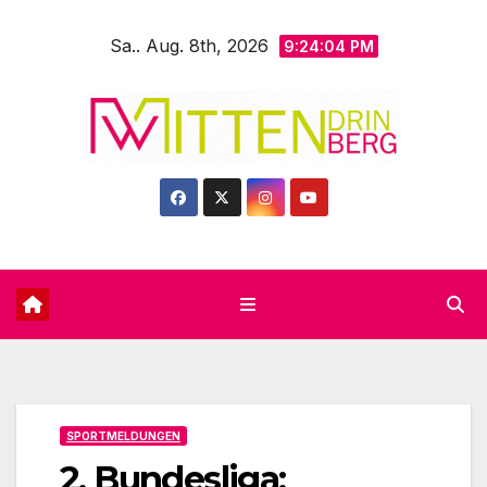
Zum
Sa.. Aug. 8th, 2026
Inhalt
9:24:05 PM
springen
SPORTMELDUNGEN
2. Bundesliga: