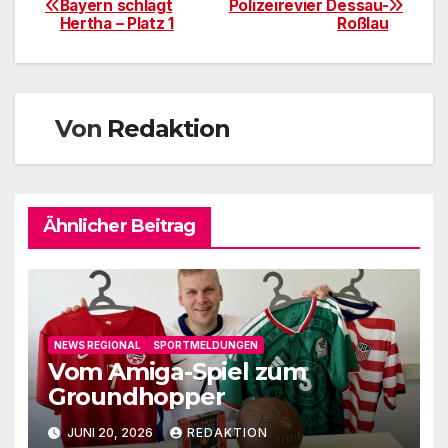
Bayern schlägt
Polizeirevier Dessau-
Hertha – Platz 1
Roßlau
Von
Redaktion
Ähnlicher Beitrag
NEWS REGIONAL
SPORTMELDUNGEN
Vom Amiga-Spiel zum
Groundhopper
JUNI 20, 2026
REDAKTION