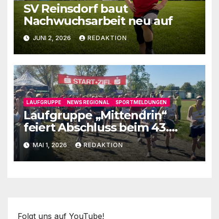
SV Reinsdorf baut
Nachwuchsarbeit neu auf
JUNI 2, 2026
REDAKTION
LAUFGRUPPE
NEWS REGIONAL
SPORTMELDUNGEN
Laufgruppe „Mittendrin“
feiert Abschluss beim 43.
Fläminglauf
MAI 1, 2026
REDAKTION
Folgt uns auf YouTube!