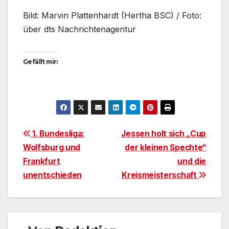
Bild: Marvin Plattenhardt (Hertha BSC) / Foto:
über dts Nachrichtenagentur
Gefällt mir:
Beitragsnavigation
1. Bundesliga:
Jessen holt sich „Cup
Wolfsburg und
der kleinen Spechte“
Frankfurt
und die
unentschieden
Kreismeisterschaft