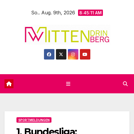
Zum
So.. Aug. 9th, 2026
Inhalt
8:45:12 AM
springen
SPORTMELDUNGEN
1. Bundesliga: