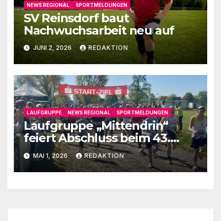
NEWS REGIONAL
SPORTMELDUNGEN
SV Reinsdorf baut
Nachwuchsarbeit neu auf
JUNI 2, 2026
REDAKTION
LAUFGRUPPE
NEWS REGIONAL
SPORTMELDUNGEN
Laufgruppe „Mittendrin“
feiert Abschluss beim 43.
Fläminglauf
MAI 1, 2026
REDAKTION