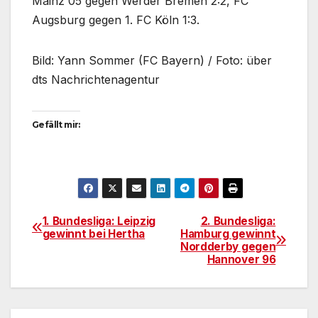
Mainz 05 gegen Werder Bremen 2:2, FC
Augsburg gegen 1. FC Köln 1:3.
Bild: Yann Sommer (FC Bayern) / Foto: über
dts Nachrichtenagentur
Gefällt mir:
1. Bundesliga: Leipzig
2. Bundesliga:
Beitragsnavigation
gewinnt bei Hertha
Hamburg gewinnt
Nordderby gegen
Hannover 96