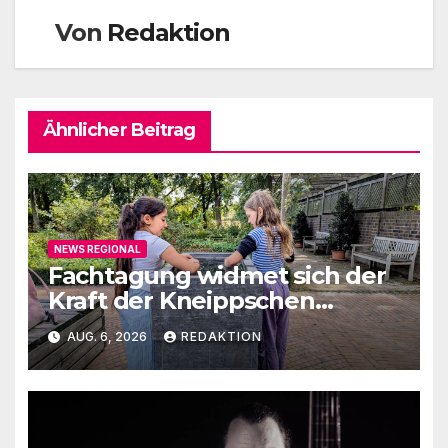
Von
Redaktion
Ähnlicher Beitrag
NEWS REGIONAL
Fachtagung widmet sich der
Kraft der Kneippschen
Elemente
AUG. 6, 2026
REDAKTION