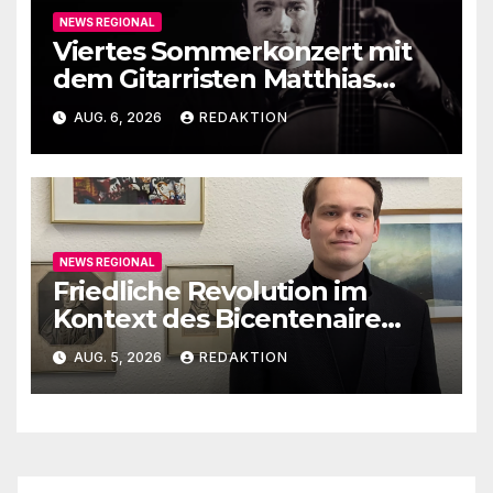
NEWS REGIONAL
Viertes Sommerkonzert mit
dem Gitarristen Matthias
Ehrig
AUG. 6, 2026
REDAKTION
NEWS REGIONAL
Friedliche Revolution im
Kontext des Bicentenaire
1789-1989
AUG. 5, 2026
REDAKTION