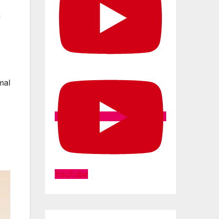
n
mal
YouTube