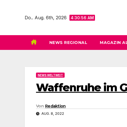
Zum
Inhalt
Do.. Aug. 6th, 2026
4:30:57 AM
springen
NEWS REGIONAL
MAGAZIN A
NEWS WELTWEIT
Waffenruhe im Ga
Von
Redaktion
AUG. 8, 2022