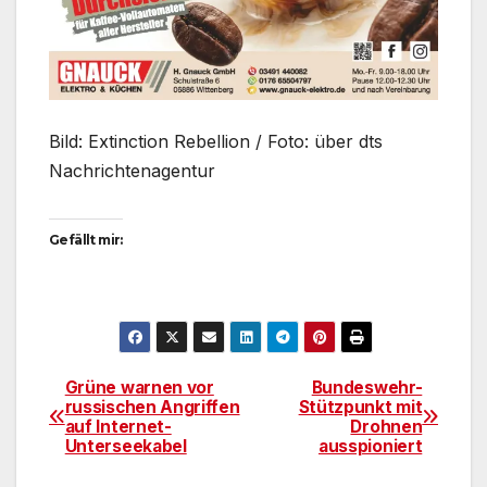
Bild: Extinction Rebellion / Foto: über dts
Nachrichtenagentur
Gefällt mir:
Grüne warnen vor
Bundeswehr-
Beitragsnavigation
russischen Angriffen
Stützpunkt mit
auf Internet-
Drohnen
Unterseekabel
ausspioniert