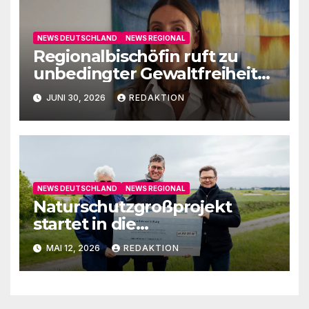
NEWS DEUTSCHLAND
NEWS REGIONAL
Regionalbischöfin ruft zu
unbedingter Gewaltfreiheit
auf
JUNI 30, 2026
REDAKTION
NEWS DEUTSCHLAND
NEWS REGIONAL
Naturschutzgroßprojekt
startet in die
Umsetzungsphase
MAI 12, 2026
REDAKTION